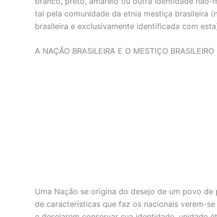
branco, preto, amarelo ou outra identidade não-m
tal pela comunidade da etnia mestiça brasileira (
brasileira e exclusivamente identificada com esta
A NAÇÃO BRASILEIRA E O MESTIÇO BRASILEIRO
Uma Nação se origina do desejo de um povo de po
de características que faz os nacionais verem-se i
e desejarem conservar sua identidade, unidade é