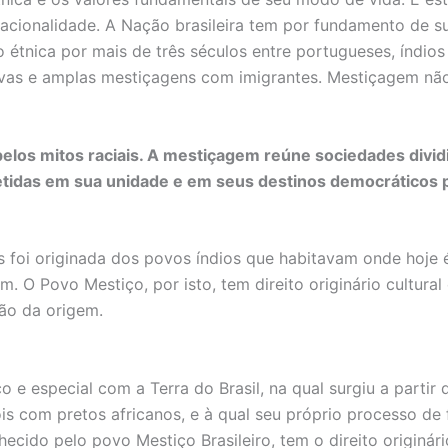
acionalidade. A Nação brasileira tem por fundamento de s
o étnica por mais de três séculos entre portugueses, índios
vas e amplas mestiçagens com imigrantes. Mestiçagem não 
os mitos raciais. A mestiçagem reúne sociedades dividid
das em sua unidade e em seus destinos democráticos pe
is foi originada dos povos índios que habitavam onde hoje 
. O Povo Mestiço, por isto, tem direito originário cultural
ção da origem.
o e especial com a Terra do Brasil, na qual surgiu a partir
 com pretos africanos, e à qual seu próprio processo de 
cido pelo povo Mestiço Brasileiro, tem o direito originário 