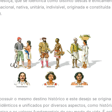
estiça, que se identifica como distinto destas e etnicame
nacional, nativa, unitária, indivisível, originada e constit
).
ssuir o mesmo destino histórico e este desejo se origina d
dênticos e unificados por diversos aspectos, como história, o
tnica e os valores fundamentais de seu modo de vida. É e