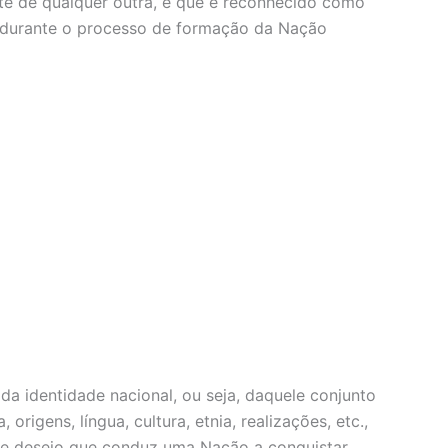
nte de qualquer outra, e que é reconhecido como
uída durante o processo de formação da Nação
a identidade nacional, ou seja, daquele conjunto
rigens, língua, cultura, etnia, realizações, etc.,
ste desejo que conduz uma Nação a conquistar